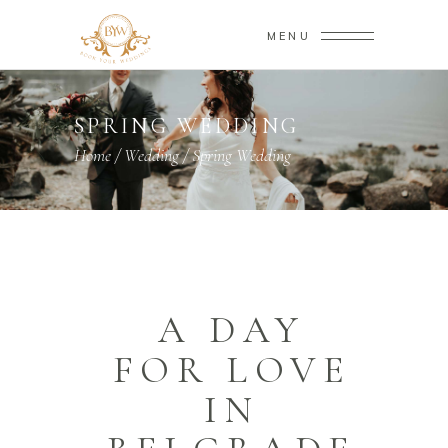
MENU
SPRING WEDDING
Home
/
Wedding
/
Spring Wedding
A DAY
FOR LOVE
IN