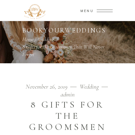
MENU
BOOKYOURWEDDINGS
Home
/
Wedding
/
8 Gifts for the Groomsmen That Will Never
Forget
November 26, 2019
Wedding
admin
8 GIFTS FOR
THE
GROOMSMEN