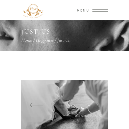
MENU
JUST US
Home
/
Happiness
/
Just Us