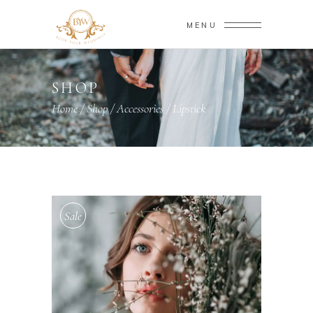
MENU
SHOP
Home
/
Shop
/
Accessories
/
Lipstick
Sale