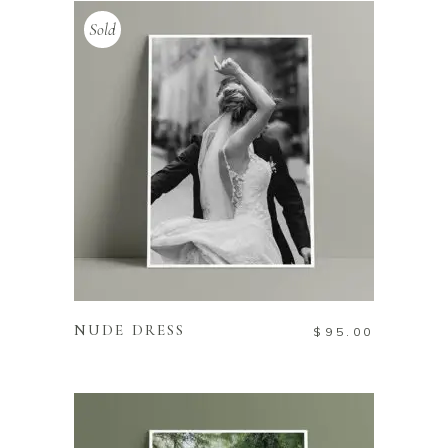
Sold
READ MORE
NUDE DRESS
$
95.00