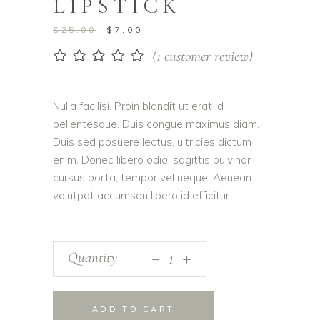
LIPSTICK
$
25.00
$
7.00
(
1
customer review)
Rated
1
5.00
out
of 5
based on
Nulla facilisi. Proin blandit ut erat id
customer
pellentesque. Duis congue maximus diam.
rating
Duis sed posuere lectus, ultricies dictum
enim. Donec libero odio, sagittis pulvinar
cursus porta, tempor vel neque. Aenean
volutpat accumsan libero id efficitur.
_
Quantity
+
ADD TO CART