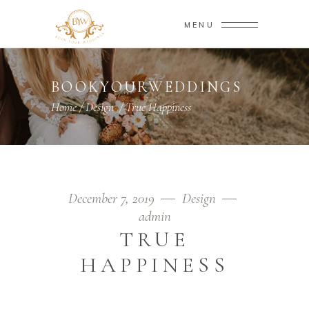
MENU
BOOKYOURWEDDINGS
Home
/
Design
/
True Happiness
December 7, 2019
Design
admin
TRUE
HAPPINESS